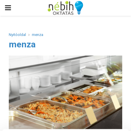
PRIMARY
MENU
Nyitóoldal
menza
menza