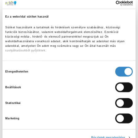
2025
Érdekességek
Svédasztalos menzák biztonságosan
Ez a weboldal sütiket használ
Az iskolai étkeztetés területén egyre nagyobb figyelmet kap
Sütiket használunk a tartalmak és hirdetések személyre szabásához, közösségi 
funkciók biztosításához, valamint weboldalforgalmunk elemzéséhez. Ezenkívül 
a svédasztalos – más néven szabadszedéses vagy
közösségi média-, hirdető- és elemező partnereinkkel megosztjuk az Ön 
önkiszolgáló – menzarendszer. Ez a modell egyszerre kínál
weboldalhasználatra vonatkozó adatait, akik kombinálhatják az adatokat más olyan 
adatokkal, amelyeket Ön adott meg számukra vagy az Ön által használt más 
rugalmasságot és...
szolgáltatásokból gyűjtöttek.
Adatkezelési tájékoztató
H
Elengedhetetlen
o
S
z
e
Beállítások
a
z
S
r
á
c
Statisztikai
E
j
LEGUTÓBBI BEJEGYZÉSEK
h
á
f
A
Marketing
r
o
Kerti sütögetés biztonságosan:
u
hasznos tanácsok nyári grillezéshez
r
R
l
:
Részletek megjelenítése