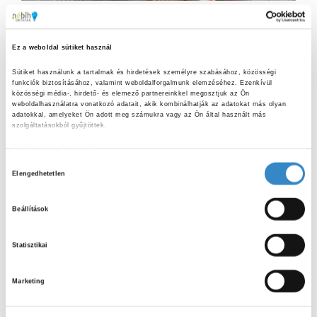
2026
Érdekességek
A frissen tartó hideg – fagyasztás vagy
Ez a weboldal sütiket használ
gyorsfagyasztás?
Sütiket használunk a tartalmak és hirdetések személyre szabásához, közösségi 
Az élelmiszerek egyik legelterjedtebb tartósítási módja a
funkciók biztosításához, valamint weboldalforgalmunk elemzéséhez. Ezenkívül 
hőelvonásos tartósítás, vagyis a hűtés és a fagyasztás
közösségi média-, hirdető- és elemező partnereinkkel megosztjuk az Ön 
weboldalhasználatra vonatkozó adatait, akik kombinálhatják az adatokat más olyan 
folyamata. A hőmérséklet csökkentésével lelassulnak azok a
adatokkal, amelyeket Ön adott meg számukra vagy az Ön által használt más 
mikrobiológiai és kémiai...
szolgáltatásokból gyűjtöttek.
Adatkezelési tájékoztató
H
Elengedhetetlen
o
S
z
e
Beállítások
z
a
S
á
r
Statisztikai
j
c
E
LEGUTÓBBI BEJEGYZÉSEK
á
h
Marketing
f
r
A
o
Kerti sütögetés biztonságosan:
u
hasznos tanácsok nyári grillezéshez
r
R
l