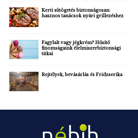
f
A
o
Kerti sütögetés biztonságosan:
r
hasznos tanácsok nyári grillezéshez
R
:
C
H
Fagylalt vagy jégkrém? Hűsítő
finomságaink élelmiszerbiztonsági
titkai
Rejtélyek, bevásárlás és Fridzserika