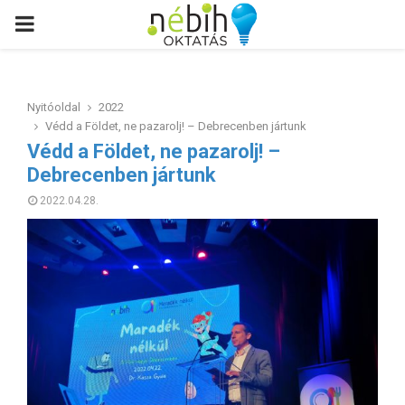
PRIMARY
MENU
Nyitóoldal
2022
Védd a Földet, ne pazarolj! – Debrecenben jártunk
Védd a Földet, ne pazarolj! –
Debrecenben jártunk
2022.04.28.