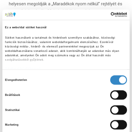
helyesen megoldják a „Maradékok nyom nélkül” rejtélyét és
a megfejtést április 29-ig beküldik hozzánk,
ajándékcsomagot sorsolunk ki. A soroláson való
részvételről, nyereményekről és a regisztrációs felületről
Ez a weboldal sütiket használ
bővebb információkat
itt
találtok.
Sütiket használunk a tartalmak és hirdetések személyre szabásához, közösségi 
funkciók biztosításához, valamint weboldalforgalmunk elemzéséhez. Ezenkívül 
Köszönjük a meghívást, reméljük jövőre is találkozunk!
közösségi média-, hirdető- és elemező partnereinkkel megosztjuk az Ön 
weboldalhasználatra vonatkozó adatait, akik kombinálhatják az adatokat más olyan 
adatokkal, amelyeket Ön adott meg számukra vagy az Ön által használt más 
szolgáltatásokból gyűjtöttek.
Adatkezelési tájékoztató
H
Elengedhetetlen
o
z
Beállítások
z
á
Statisztikai
j
á
Marketing
r