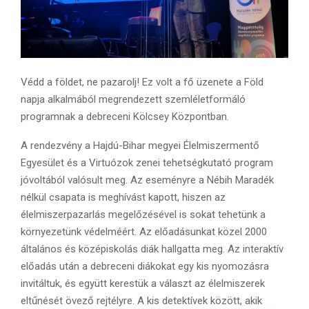
Védd a földet, ne pazarolj! Ez volt a fő üzenete a Föld
napja alkalmából megrendezett szemléletformáló
programnak a debreceni Kölcsey Központban.
A rendezvény a Hajdú-Bihar megyei Élelmiszermentő
Egyesület és a Virtuózok zenei tehetségkutató program
jóvoltából valósult meg. Az eseményre a Nébih Maradék
nélkül csapata is meghívást kapott, hiszen az
élelmiszerpazarlás megelőzésével is sokat tehetünk a
környezetünk védelméért. Az előadásunkat közel 2000
általános és középiskolás diák hallgatta meg. Az interaktív
előadás után a debreceni diákokat egy kis nyomozásra
invitáltuk, és együtt kerestük a választ az élelmiszerek
eltűnését övező rejtélyre. A kis detektívek között, akik