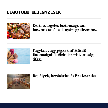
S
r
c
E
LEGUTÓBBI BEJEGYZÉSEK
h
f
A
o
Kerti sütögetés biztonságosan:
r
hasznos tanácsok nyári grillezéshez
R
:
C
H
Fagylalt vagy jégkrém? Hűsítő
finomságaink élelmiszerbiztonsági
titkai
Rejtélyek, bevásárlás és Fridzserika