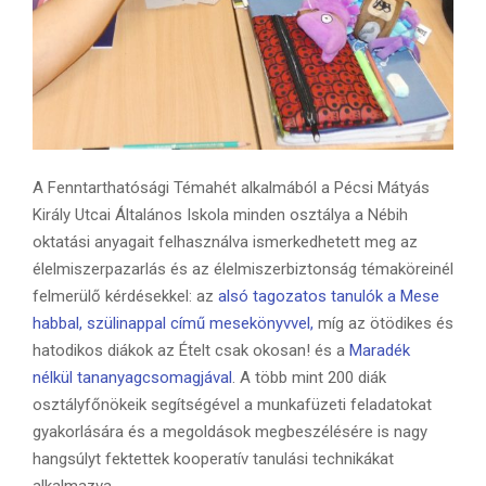
A Fenntarthatósági Témahét alkalmából a Pécsi Mátyás
Király Utcai Általános Iskola minden osztálya a Nébih
oktatási anyagait felhasználva ismerkedhetett meg az
élelmiszerpazarlás és az élelmiszerbiztonság témaköreinél
felmerülő kérdésekkel: az
alsó tagozatos tanulók a Mese
habbal, szülinappal című mesekönyvvel
,
míg az ötödikes és
hatodikos diákok az Ételt csak okosan! és a
Maradék
nélkül tananyagcsomagjával
. A több mint 200 diák
osztályfőnökeik segítségével a munkafüzeti feladatokat
gyakorlására és a megoldások megbeszélésére is nagy
hangsúlyt fektettek kooperatív tanulási technikákat
alkalmazva.