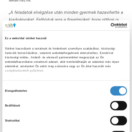
„A feladatok elvégzése után minden gyermek hazavihette a
kiadványokat. Felhívtuk arra a figyelmüket, hogy otthon is
forgassák, valamint a szülőknek is mutassák meg őket,
beszélgessenek otthon a témáról. Bízom abban, hogy
Ez a weboldal sütiket használ
kiadványok segítségével növeltük a tanulók attitűdjét a
fenntarthatósági szemlélet kialakításában.”
Sütiket használunk a tartalmak és hirdetések személyre szabásához, közösségi 
funkciók biztosításához, valamint weboldalforgalmunk elemzéséhez. Ezenkívül 
közösségi média-, hirdető- és elemező partnereinkkel megosztjuk az Ön 
Reméljük, hogy a gyerekeknek maradandó élmény volt a
weboldalhasználatra vonatkozó adatait, akik kombinálhatják az adatokat más olyan 
adatokkal, amelyeket Ön adott meg számukra vagy az Ön által használt más 
Nébih kiadványainak megismerése, a bennük található
szolgáltatásokból gyűjtöttek.
ismeretanyag elsajátítása. Bízunk abban, hogy a jövőben is
Adatkezelési tájékoztató
lesz még alkalom felhasználni a füzeteket, játékokat a
H
fenntartható szemlélet átadásához.
Elengedhetetlen
o
z
Beállítások
z
á
Statisztikai
j
á