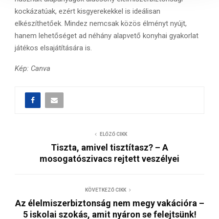
kockázatúak, ezért kisgyerekekkel is ideálisan
a
elkészíthetőek. Mindez nemcsak közös élményt nyújt,
hanem lehetőséget ad néhány alapvető konyhai gyakorlat
játékos elsajátítására is.
Kép: Canva
ELŐZŐ CIKK
Tiszta, amivel tisztítasz? – A
mosogatószivacs rejtett veszélyei
KÖVETKEZŐ CIKK
Az élelmiszerbiztonság nem megy vakációra –
5 iskolai szokás, amit nyáron se felejtsünk!