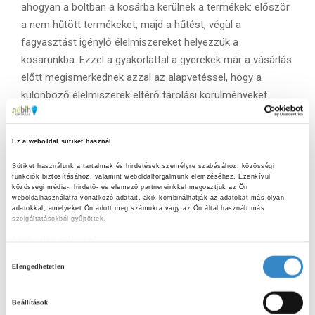
ahogyan a boltban a kosárba kerülnek a termékek: először
a nem hűtött termékeket, majd a hűtést, végül a
fagyasztást igénylő élelmiszereket helyezzük a
kosarunkba. Ezzel a gyakorlattal a gyerekek már a vásárlás
előtt megismerkednek azzal az alapvetéssel, hogy a
különböző élelmiszerek eltérő tárolási körülményeket
igényelnek. A bevásárláshoz érdemes hűtőtáskáról is
gondoskodni. Ezzel megelőzhető a szabad szemmel nem
Ez a weboldal sütiket használ
látható, de egészségre káros mikroorganizmusok
elszaporodása a hűtött és fagyasztott élelmiszerekben,
Sütiket használunk a tartalmak és hirdetések személyre szabásához, közösségi 
funkciók biztosításához, valamint weboldalforgalmunk elemzéséhez. Ezenkívül 
különösen a nyári melegben.
Bátran vonjuk be a
közösségi média-, hirdető- és elemező partnereinkkel megosztjuk az Ön 
gyerekeket a bevásárlás előkészítésébe!
Legyen az ő
weboldalhasználatra vonatkozó adatait, akik kombinálhatják az adatokat más olyan 
adatokkal, amelyeket Ön adott meg számukra vagy az Ön által használt más 
feladatuk gondoskodni arról, hogy a hűtőtáska
szolgáltatásokból gyűjtöttek.
semmiképp se maradjon otthon.
Magyarázzuk el
Adatkezelési tájékoztató
gyermekeinknek, hogy bármennyire is csábító egy vásárlás
H
Elengedhetetlen
utáni program vagy a játszótér, a gyorsan romló
o
élelmiszereket minél hamarabb új helyükre kell tenni.
z
Beállítások
Hazaérkezés után a hűtést vagy fagyasztást igénylő
z