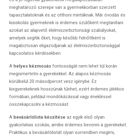
meghatározó szerepe van a gyermekkorban szerzett
tapasztalatoknak és az otthoni mintáknak. Már óvodás és
kisiskolás gyermeknek is érdemes szülőként megtanítani
azokat az alapvető élelmiszerbiztonsági szabályokat,
amelyek segítik őket, hogy később felnőttként is
magabiztosan eligazodjanak az élelmiszerbiztonsággal
kapcsolatos kérdésekben.
A
helyes kézmosás
fontosságát nem lehet túl korán
megismertetni a gyerekekkel. Az alapos kézmosás
körülbelül 20 másodpercet vesz igénybe. Ez
kisgyerekeknek hosszúnak tűnhet, ezért érdemes játékos
formában, például mondókázással vagy énekléssel
összekapcsolni a kézmosást.
A
bevásárlólista készítése
az egyik első olyan
gyakorlatias szokás, amibe érdemes bevonni a gyerekeket.
Praktikus a bevásárlólistát olyan sorrendben megírni,