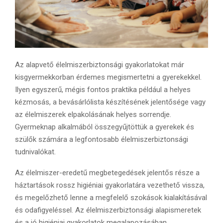
Az alapvető élelmiszerbiztonsági gyakorlatokat már
kisgyermekkorban érdemes megismertetni a gyerekekkel.
Ilyen egyszerű, mégis fontos praktika például a helyes
kézmosás, a bevásárlólista készítésének jelentősége vagy
az élelmiszerek elpakolásának helyes sorrendje.
Gyermeknap alkalmából összegyűjtöttük a gyerekek és
szülők számára a legfontosabb élelmiszerbiztonsági
tudnivalókat.
Az élelmiszer-eredetű megbetegedések jelentős része a
háztartások rossz higiéniai gyakorlatára vezethető vissza,
és megelőzhető lenne a megfelelő szokások kialakításával
és odafigyeléssel. Az élelmiszerbiztonsági alapismeretek
és a jó higiéniai gyakorlatok megalapozásában