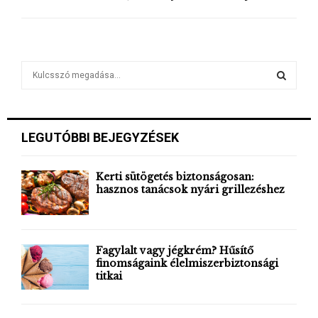
S
e
a
S
r
c
E
LEGUTÓBBI BEJEGYZÉSEK
h
f
A
o
Kerti sütögetés biztonságosan:
r
hasznos tanácsok nyári grillezéshez
R
:
C
H
Fagylalt vagy jégkrém? Hűsítő
finomságaink élelmiszerbiztonsági
titkai