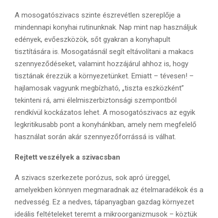
A mosogatószivacs szinte észrevétlen szereplője a
mindennapi konyhai rutinunknak. Nap mint nap használjuk
edények, evőeszközök, sőt gyakran a konyhapult
tisztítására is. Mosogatásnál segít eltávolítani a makacs
szennyeződéseket, valamint hozzájárul ahhoz is, hogy
tisztának érezzük a környezetünket. Emiatt – tévesen! –
hajlamosak vagyunk megbízható, „tiszta eszközként”
tekinteni rá, ami élelmiszerbiztonsági szempontból
rendkívül kockázatos lehet. A mosogatószivacs az egyik
legkritikusabb pont a konyhánkban, amely nem megfelelő
használat során akár szennyezőforrássá is válhat.
Rejtett veszélyek a szivacsban
A szivacs szerkezete porózus, sok apró üreggel,
amelyekben könnyen megmaradnak az ételmaradékok és a
nedvesség. Ez a nedves, tápanyagban gazdag környezet
ideális feltételeket teremt a mikroorganizmusok – köztük