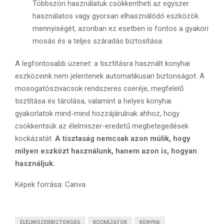
Többszöri használatuk csökkentheti az egyszer
használatos vagy gyorsan elhasználódó eszközök
mennyiségét, azonban ez esetben is fontos a gyakori
mosás és a teljes száradás biztosítása.
A legfontosabb üzenet: a tisztításra használt konyhai
eszközeink nem jelentenek automatikusan biztonságot. A
mosogatószivacsok rendszeres cseréje, megfelelő
tisztítása és tárolása, valamint a helyes konyhai
gyakorlatok mind-mind hozzájárulnak ahhoz, hogy
csökkentsük az élelmiszer-eredetű megbetegedések
kockázatát.
A tisztaság nemcsak azon múlik, hogy
milyen eszközt használunk, hanem azon is, hogyan
használjuk.
Képek forrása: Canva
ÉLELMISZERBIZTONSÁG
KOCKÁZATOK
KONYHA