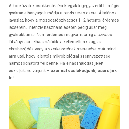
A kockázatok csökkentésének egyik legegyszerűbb, mégis
gyakran elhanyagolt módja a rendszeres csere. Általános
javaslat, hogy a mosogatószivacsot 1–2 hetente érdemes
lecserélni, intenzív használat esetén pedig akár még
gyakrabban is. Nem érdemes megvárni, amíg a szivacs
látványosan elhasználódik: a kellemetlen szag, az
elszíneződés vagy a szerkezetének szétesése már mind
arra utal, hogy jelentős mikrobiológiai szennyezettség
halmozódhatott fel benne. Ha elhasználódás jeleit
észleljük, ne várjunk –
azonnal cselekedjünk, cseréljük
le
!