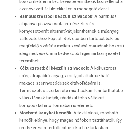
köszönhetően a kéz kevésbé érintkezik közvetlenül a
szennyezett felületekkel és a mosogatóvízzel.
Bambuszrostból készült szivacsok
: A bambusz
alapanyagú szivacsok természetes és
környezetbarát alternatívát jelenthetnek a műanyag
változatokhoz képest. Sok esetben tartósabbak, és
megfelelő szárítás mellett kevésbé maradnak hosszú
ideig nedvesek, ami kedvezőbb higiéniai környezetet
teremthet.
Kókuszrostból készült szivacsok
: A kókuszrost
erős, strapabíró anyag, amely jól alkalmazható
makacs szennyeződések eltávolítására is.
Természetes szerkezete miatt sokan fenntarthatóbb
választásnak tartják, ráadásul több változat
komposztálható formában is elérhető.
Mosható konyhai kendők
: A textil alapú, mosható
kendők előnye, hogy magas hőfokon tisztíthatók, így
rendszeresen fertőtleníthetők a háztartásban.