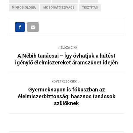
MIKROBIOLÓGIA
MOSOGATÓSZIVACS
TISZTÍTÁS
ELŐZŐ CIKK
A Nébih tanácsai – Így óvhatjuk a hűtést
igénylő élelmiszereket áramszünet idején
KÖVETKEZŐ CIKK
Gyermeknapon is fókuszban az
élelmiszerbiztonság: hasznos tanácsok
szülőknek