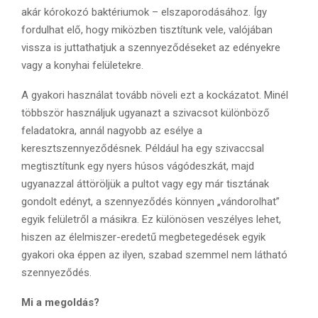
akár kórokozó baktériumok – elszaporodásához. Így
fordulhat elő, hogy miközben tisztítunk vele, valójában
vissza is juttathatjuk a szennyeződéseket az edényekre
vagy a konyhai felületekre.
A gyakori használat tovább növeli ezt a kockázatot. Minél
többször használjuk ugyanazt a szivacsot különböző
feladatokra, annál nagyobb az esélye a
keresztszennyeződésnek. Például ha egy szivaccsal
megtisztítunk egy nyers húsos vágódeszkát, majd
ugyanazzal áttöröljük a pultot vagy egy már tisztának
gondolt edényt, a szennyeződés könnyen „vándorolhat”
egyik felületről a másikra. Ez különösen veszélyes lehet,
hiszen az élelmiszer-eredetű megbetegedések egyik
gyakori oka éppen az ilyen, szabad szemmel nem látható
szennyeződés.
Mi a megoldás?