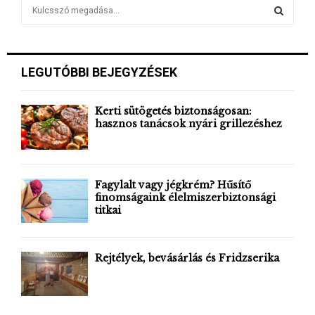
S
e
a
S
r
c
E
LEGUTÓBBI BEJEGYZÉSEK
h
f
A
o
Kerti sütögetés biztonságosan:
r
hasznos tanácsok nyári grillezéshez
R
:
C
H
Fagylalt vagy jégkrém? Hűsítő
finomságaink élelmiszerbiztonsági
titkai
Rejtélyek, bevásárlás és Fridzserika