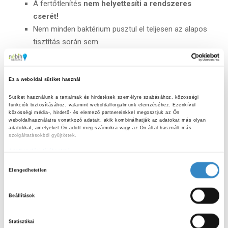
A fertőtlenítés
nem helyettesíti a rendszeres
cserét!
Nem minden baktérium pusztul el teljesen az alapos
tisztítás során sem.
A szivacs szerkezete és a nedves közeg továbbra is
kedvez az újbóli szennyeződéseknek.
Ez a weboldal sütiket használ
Helyes használat és tárolás:
Sütiket használunk a tartalmak és hirdetések személyre szabásához, közösségi 
funkciók biztosításához, valamint weboldalforgalmunk elemzéséhez. Ezenkívül 
Használat után
alaposan öblítsük ki
!
közösségi média-, hirdető- és elemező partnereinkkel megosztjuk az Ön 
weboldalhasználatra vonatkozó adatait, akik kombinálhatják az adatokat más olyan 
Csavarjuk ki
, ne álljon teljesen vízben!
adatokkal, amelyeket Ön adott meg számukra vagy az Ön által használt más 
Hagyjuk
szellős helyen megszáradni!
szolgáltatásokból gyűjtöttek.
Ha lehet, használjunk
külön eszközöket külön
Adatkezelési tájékoztató
feladatokra!
H
Elengedhetetlen
Mindig cseréljük le időben!
o
z
Beállítások
z
á
Statisztikai
j