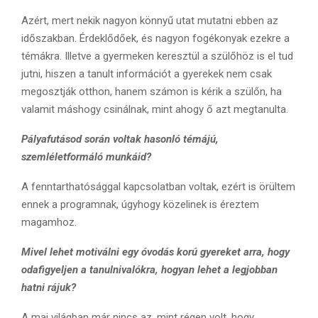
Azért, mert nekik nagyon könnyű utat mutatni ebben az
időszakban. Érdeklődőek, és nagyon fogékonyak ezekre a
témákra. Illetve a gyermeken keresztül a szülőhöz is el tud
jutni, hiszen a tanult információt a gyerekek nem csak
megosztják otthon, hanem számon is kérik a szülőn, ha
valamit máshogy csinálnak, mint ahogy ő azt megtanulta.
Pályafutásod során voltak hasonló témájú,
szemléletformáló munkáid?
A fenntarthatósággal kapcsolatban voltak, ezért is örültem
ennek a programnak, úgyhogy közelinek is éreztem
magamhoz.
Mivel lehet motiválni egy óvodás korú gyereket arra, hogy
odafigyeljen a tanulnivalókra, hogyan lehet a legjobban
hatni rájuk?
A mai világban már nincs az, mint régen volt, hogy