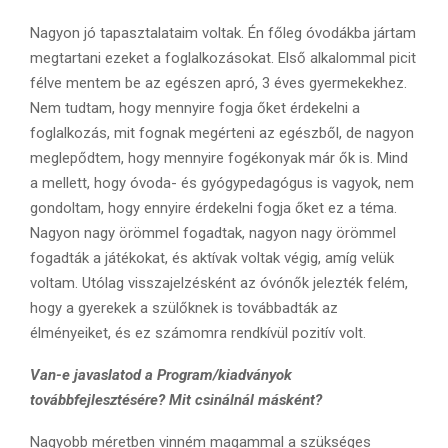
Nagyon jó tapasztalataim voltak. Én főleg óvodákba jártam
megtartani ezeket a foglalkozásokat. Első alkalommal picit
félve mentem be az egészen apró, 3 éves gyermekekhez.
Nem tudtam, hogy mennyire fogja őket érdekelni a
foglalkozás, mit fognak megérteni az egészből, de nagyon
meglepődtem, hogy mennyire fogékonyak már ők is. Mind
a mellett, hogy óvoda- és gyógypedagógus is vagyok, nem
gondoltam, hogy ennyire érdekelni fogja őket ez a téma.
Nagyon nagy örömmel fogadtak, nagyon nagy örömmel
fogadták a játékokat, és aktívak voltak végig, amíg velük
voltam. Utólag visszajelzésként az óvónők jelezték felém,
hogy a gyerekek a szülőknek is továbbadták az
élményeiket, és ez számomra rendkívül pozitív volt.
Van-e javaslatod a Program/kiadványok
továbbfejlesztésére? Mit csinálnál másként?
Nagyobb méretben vinném magammal a szükséges