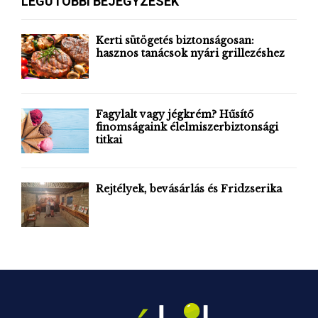
LEGUTÓBBI BEJEGYZÉSEK
h
f
A
o
Kerti sütögetés biztonságosan:
r
hasznos tanácsok nyári grillezéshez
R
:
C
H
Fagylalt vagy jégkrém? Hűsítő
finomságaink élelmiszerbiztonsági
titkai
Rejtélyek, bevásárlás és Fridzserika