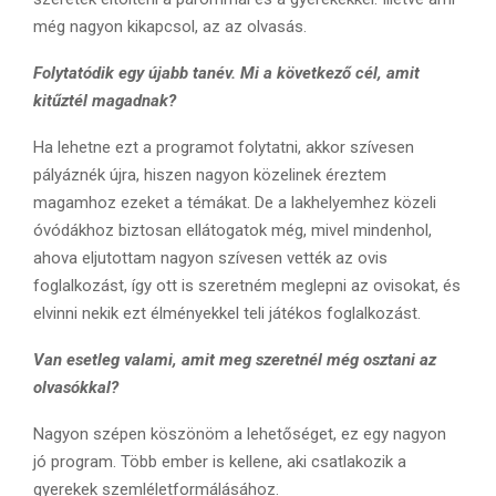
még nagyon kikapcsol, az az olvasás.
Folytatódik egy újabb tanév. Mi a következő cél, amit
kitűztél magadnak?
Ha lehetne ezt a programot folytatni, akkor szívesen
pályáznék újra, hiszen nagyon közelinek éreztem
magamhoz ezeket a témákat. De a lakhelyemhez közeli
óvódákhoz biztosan ellátogatok még, mivel mindenhol,
ahova eljutottam nagyon szívesen vették az ovis
foglalkozást, így ott is szeretném meglepni az ovisokat, és
elvinni nekik ezt élményekkel teli játékos foglalkozást.
Van esetleg valami, amit meg szeretnél még osztani az
olvasókkal?
Nagyon szépen köszönöm a lehetőséget, ez egy nagyon
jó program. Több ember is kellene, aki csatlakozik a
gyerekek szemléletformálásához.