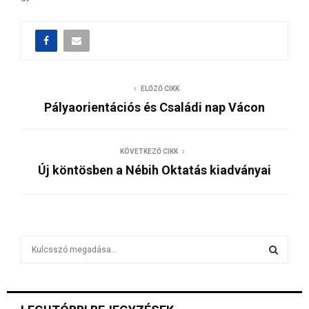
ELŐZŐ CIKK
Pályaorientációs és Családi nap Vácon
KÖVETKEZŐ CIKK
Új köntösben a Nébih Oktatás kiadványai
S
e
a
S
r
c
E