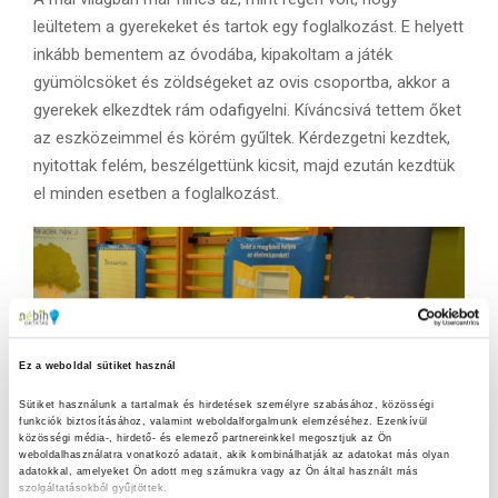
leültetem a gyerekeket és tartok egy foglalkozást. E helyett
inkább bementem az óvodába, kipakoltam a játék
gyümölcsöket és zöldségeket az ovis csoportba, akkor a
gyerekek elkezdtek rám odafigyelni. Kíváncsivá tettem őket
az eszközeimmel és körém gyűltek. Kérdezgetni kezdtek,
nyitottak felém, beszélgettünk kicsit, majd ezután kezdtük
el minden esetben a foglalkozást.
Ez a weboldal sütiket használ
Sütiket használunk a tartalmak és hirdetések személyre szabásához, közösségi 
funkciók biztosításához, valamint weboldalforgalmunk elemzéséhez. Ezenkívül 
közösségi média-, hirdető- és elemező partnereinkkel megosztjuk az Ön 
weboldalhasználatra vonatkozó adatait, akik kombinálhatják az adatokat más olyan 
adatokkal, amelyeket Ön adott meg számukra vagy az Ön által használt más 
szolgáltatásokból gyűjtöttek.