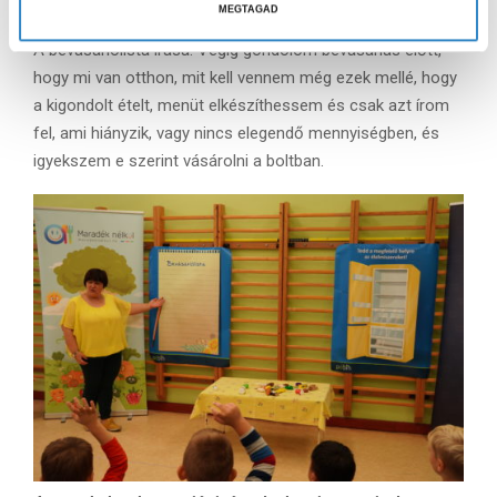
alkalmazol az élelmiszerpazarlás mérséklésére?
a
MEGTAGAD
s
A bevásárlólista írása. Végig gondolom bevásárlás előtt,
z
hogy mi van otthon, mit kell vennem még ezek mellé, hogy
t
a kigondolt ételt, menüt elkészíthessem és csak azt írom
á
fel, ami hiányzik, vagy nincs elegendő mennyiségben, és
s
igyekszem e szerint vásárolni a boltban.
a