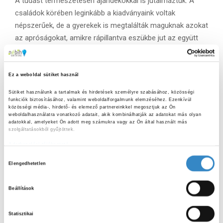
A tudást természetesen ajándékokkal is jutalmaztuk. A
családok körében leginkább a kiadványaink voltak
népszerűek, de a gyerekek is megtalálták maguknak azokat
az apróságokat, amikre rápillantva eszükbe jut az együtt
töltött idő.
Ez a weboldal sütiket használ
Sütiket használunk a tartalmak és hirdetések személyre szabásához, közösségi 
funkciók biztosításához, valamint weboldalforgalmunk elemzéséhez. Ezenkívül 
közösségi média-, hirdető- és elemező partnereinkkel megosztjuk az Ön 
weboldalhasználatra vonatkozó adatait, akik kombinálhatják az adatokat más olyan 
adatokkal, amelyeket Ön adott meg számukra vagy az Ön által használt más 
szolgáltatásokból gyűjtöttek.
Adatkezelési tájékoztató
H
Elengedhetetlen
o
z
Beállítások
z
á
Statisztikai
j