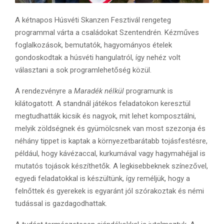
A kétnapos Húsvéti Skanzen Fesztivál rengeteg
programmal várta a családokat Szentendrén. Kézműves
foglalkozások, bemutatók, hagyományos ételek
gondoskodtak a húsvéti hangulatról, így nehéz volt
választani a sok programlehetőség közül.
A rendezvényre a
Maradék nélkül
programunk is
kilátogatott. A standnál játékos feladatokon keresztül
megtudhatták kicsik és nagyok, mit lehet komposztálni,
melyik zöldségnek és gyümölcsnek van most szezonja és
néhány tippet is kaptak a környezetbarátabb tojásfestésre,
például, hogy kávézaccal, kurkumával vagy hagymahéjjal is
mutatós tojások készíthetők. A legkisebbeknek színezővel,
egyedi feladatokkal is készültünk, így reméljük, hogy a
felnőttek és gyerekek is egyaránt jól szórakoztak és némi
tudással is gazdagodhattak.