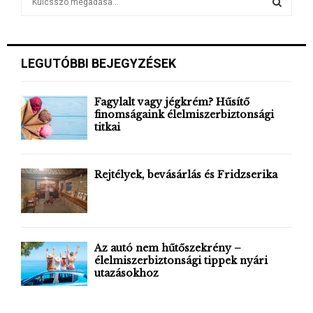
e
a
S
r
c
E
LEGUTÓBBI BEJEGYZÉSEK
h
f
A
o
Fagylalt vagy jégkrém? Hűsítő
r
finomságaink élelmiszerbiztonsági
R
titkai
:
C
H
Rejtélyek, bevásárlás és Fridzserika
Az autó nem hűtőszekrény –
élelmiszerbiztonsági tippek nyári
utazásokhoz