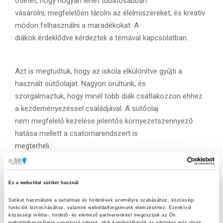
ötletet, hogy hogyan lehet tudatosabban
vásárolni, megfelelően tárolni az élelmiszereket, és kreatív
módon felhasználni a maradékokat. A
diákok érdeklődve kérdeztek a témával kapcsolatban.
Azt is megtudtuk, hogy az iskola elkülönítve gyűjti a
használt sütőolajat. Nagyon örültünk, és
szorgalmaztuk, hogy minél több diák csatlakozzon ehhez
a kezdeményezéssel családjával. A sütőolaj
nem megfelelő kezelése jelentős környezetszennyező
hatása mellett a csatornarendszert is
megterheli.
Az előadást a kérdések köre zárta: arra kértük a diákokat,
Ez a weboldal sütiket használ
hogy tegyék fel meg nem válaszolt
Sütiket használunk a tartalmak és hirdetések személyre szabásához, közösségi 
kérdéseiket vagy osszák meg saját tapasztalataikat és
funkciók biztosításához, valamint weboldalforgalmunk elemzéséhez. Ezenkívül 
gondolataikat az élelmiszerhulladékokkal
közösségi média-, hirdető- és elemező partnereinkkel megosztjuk az Ön 
weboldalhasználatra vonatkozó adatait, akik kombinálhatják az adatokat más olyan 