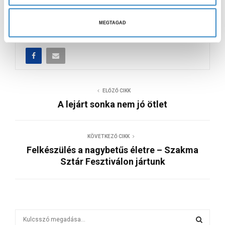
l
a
MEGTAGAD
s
z
t
á
s
ELŐZŐ CIKK
a
A lejárt sonka nem jó ötlet
KÖVETKEZŐ CIKK
Felkészülés a nagybetűs életre – Szakma
Sztár Fesztiválon jártunk
S
e