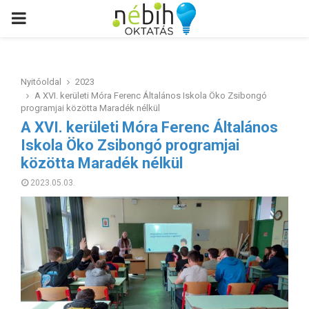
PRIMARY
MENU
Nyitóoldal
2023
A XVI. kerületi Móra Ferenc Általános Iskola Öko Zsibongó
programjai közötta Maradék nélkül
A XVI. kerületi Móra Ferenc Általános
Iskola Öko Zsibongó programjai
közötta Maradék nélkül
2023.05.03.