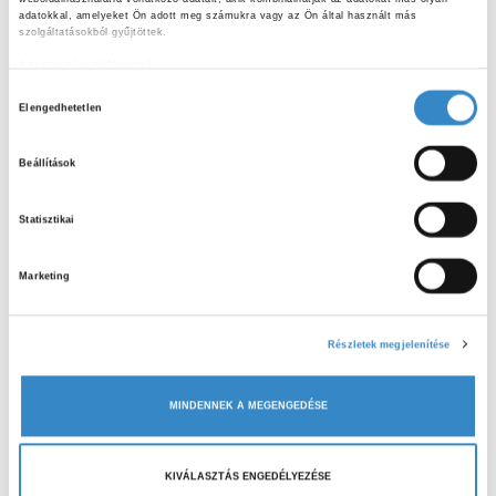
kapcsolatban. Bár félénken, de néhányan elmesélték saját
adatokkal, amelyeket Ön adott meg számukra vagy az Ön által használt más 
szolgáltatásokból gyűjtöttek.
praktikáikat a hulladékcsökkentés terén.
Adatkezelési tájékoztató
H
Elengedhetetlen
Bízunk benne, hogy az előadás inspirációval szolgált a
o
diákoknak, és tudatos gondolkodásra
z
Beállítások
ösztönözte őket az élelmiszerhulladékok csökkentése
z
kapcsán.
á
Statisztikai
j
á
Marketing
r
u
l
Részletek megjelenítése
á
s
MINDENNEK A MEGENGEDÉSE
k
i
v
KIVÁLASZTÁS ENGEDÉLYEZÉSE
á