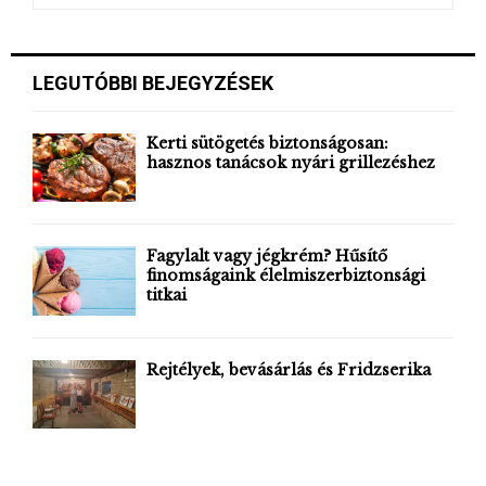
a
S
r
c
E
LEGUTÓBBI BEJEGYZÉSEK
h
f
A
o
Kerti sütögetés biztonságosan:
r
hasznos tanácsok nyári grillezéshez
R
:
C
H
Fagylalt vagy jégkrém? Hűsítő
finomságaink élelmiszerbiztonsági
titkai
Rejtélyek, bevásárlás és Fridzserika