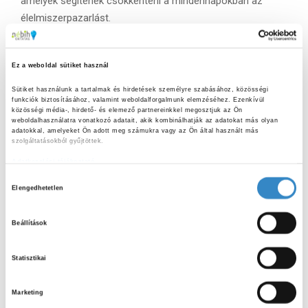
amelyek segítenek csökkenteni a mindennapokban az
élelmiszerpazarlást.
A hallgatóság soraiban kereskedelem tagozatos tanulók
foglaltak helyet, ezért külön kitértünk arra, hogy nemcsak
Ez a weboldal sütiket használ
fogyasztóként, hanem élelmiszer- vállalkozóként is
mérsékelhetjük az élelmiszerláncban termelődő
Sütiket használunk a tartalmak és hirdetések személyre szabásához, közösségi 
funkciók biztosításához, valamint weboldalforgalmunk elemzéséhez. Ezenkívül 
élelmiszerhulladék mennyiségét. Olyan gyakorlatias
közösségi média-, hirdető- és elemező partnereinkkel megosztjuk az Ön 
tippeket gyűjtöttünk össze, amelyeket később a munkájuk
weboldalhasználatra vonatkozó adatait, akik kombinálhatják az adatokat más olyan 
adatokkal, amelyeket Ön adott meg számukra vagy az Ön által használt más 
során is hasznosíthatnak majd. Például az
szolgáltatásokból gyűjtöttek.
élelmiszerhulladék mennyiségének nyomonkövetése, a
Adatkezelési tájékoztató
termékismeret fontossága, a hűtőlánc fenntartása, vagy
H
az innovatív startupokkal és karitatív szervezetekkel való
Elengedhetetlen
o
együttműködés kialakítása.
z
A foglalkozást az ismeretek elmélyítése érdekében Kahoot
Beállítások
z
kvízzel zártuk, ahol még a legnehezebb kérdésekre is
á
szinte csak helyes válaszok érkeztek.
Statisztikai
j
á
Marketing
r