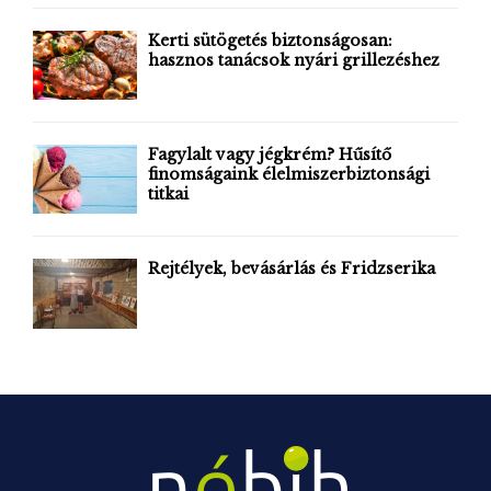
f
A
o
Kerti sütögetés biztonságosan:
r
hasznos tanácsok nyári grillezéshez
R
:
C
H
Fagylalt vagy jégkrém? Hűsítő
finomságaink élelmiszerbiztonsági
titkai
Rejtélyek, bevásárlás és Fridzserika