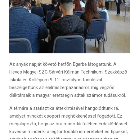
Az anyák napját követő hétfőn Egerbe látogattunk. A
Heves Megyei SZC Sárvári Kálmán Technikum, Szakképző
Iskola és Kollégium 9-11. osztályos tanulóival
beszélgettünk az élelmiszerpazarlásról, míg végzős
diáktársaik a magyar érettségin adtak számot tudásukról.
A témára a statisztika áttekintésével hangolódtunk rá,
amelyet mindkét csoport meghökkenéssel fogadott. Ez
megalapozta, hogy az óra második felében érdeklődéssel
kövesse mindenki a legfontosabb ismereteket és tippeket,