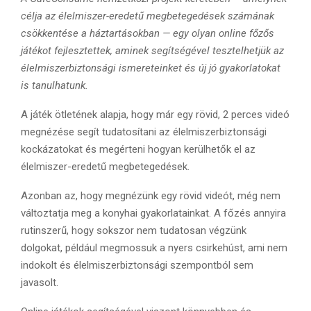
célja az élelmiszer-eredetű megbetegedések számának
csökkentése a háztartásokban — egy olyan online főzős
játékot fejlesztettek, aminek segítségével tesztelhetjük az
élelmiszerbiztonsági ismereteinket és új jó gyakorlatokat
is tanulhatunk.
A játék ötletének alapja, hogy már egy rövid, 2 perces videó
megnézése segít tudatosítani az élelmiszerbiztonsági
kockázatokat és megérteni hogyan kerülhetők el az
élelmiszer-eredetű megbetegedések.
Azonban az, hogy megnézünk egy rövid videót, még nem
változtatja meg a konyhai gyakorlatainkat. A főzés annyira
rutinszerű, hogy sokszor nem tudatosan végzünk
dolgokat, például megmossuk a nyers csirkehúst, ami nem
indokolt és élelmiszerbiztonsági szempontból sem
javasolt.