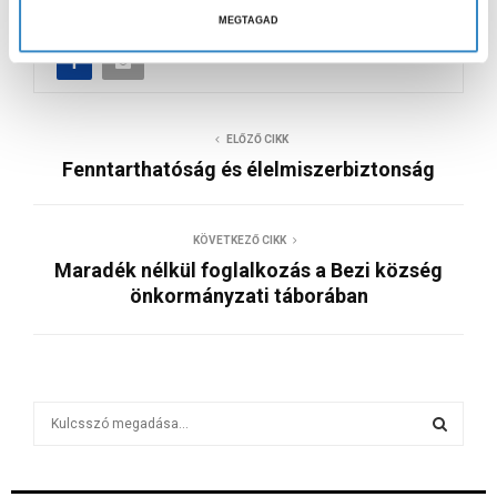
a
MEGTAGAD
s
z
t
á
ELŐZŐ CIKK
s
Fenntarthatóság és élelmiszerbiztonság
a
KÖVETKEZŐ CIKK
Maradék nélkül foglalkozás a Bezi község
önkormányzati táborában
S
e
a
S
r