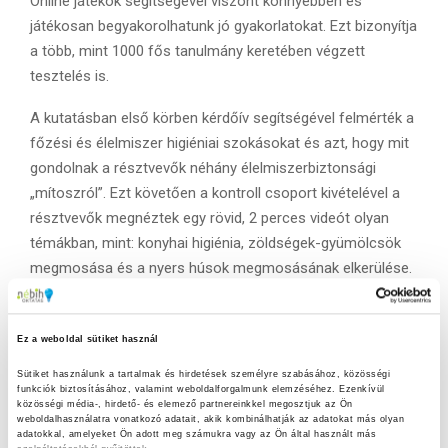
Online játékok segítségével viszont könnyebben és
játékosan begyakorolhatunk jó gyakorlatokat. Ezt bizonyítja
a több, mint 1000 fős tanulmány keretében végzett
tesztelés is.
A kutatásban első körben kérdőív segítségével felmérték a
főzési és élelmiszer higiéniai szokásokat és azt, hogy mit
gondolnak a résztvevők néhány élelmiszerbiztonsági
„mítoszról”. Ezt követően a kontroll csoport kivételével a
résztvevők megnéztek egy rövid, 2 perces videót olyan
témákban, mint: konyhai higiénia, zöldségek-gyümölcsök
megmosása és a nyers húsok megmosásának elkerülése.
A videó megnézését követően kezdődött a játék. A
játékban 4 különböző ételt kell elkészíteni, recept alapján.
Ez a weboldal sütiket használ
Minden egyes étel után a résztvevők visszajelzést kapnak
Sütiket használunk a tartalmak és hirdetések személyre szabásához, közösségi 
arról, hogyan teljesítettek élelmiszerbiztonsági
funkciók biztosításához, valamint weboldalforgalmunk elemzéséhez. Ezenkívül 
közösségi média-, hirdető- és elemező partnereinkkel megosztjuk az Ön 
szempontból.
weboldalhasználatra vonatkozó adatait, akik kombinálhatják az adatokat más olyan 
adatokkal, amelyeket Ön adott meg számukra vagy az Ön által használt más 