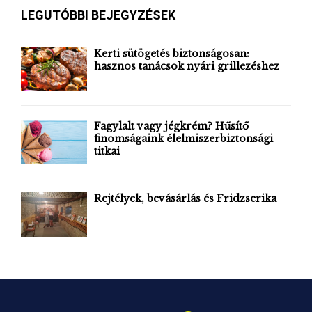
c
E
LEGUTÓBBI BEJEGYZÉSEK
h
f
A
o
Kerti sütögetés biztonságosan:
r
hasznos tanácsok nyári grillezéshez
R
:
C
H
Fagylalt vagy jégkrém? Hűsítő
finomságaink élelmiszerbiztonsági
titkai
Rejtélyek, bevásárlás és Fridzserika