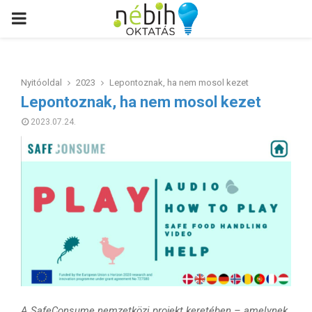
PRIMARY
MENU
Nyitóoldal
2023
Lepontoznak, ha nem mosol kezet
Lepontoznak, ha nem mosol kezet
2023.07.24.
A SafeConsume nemzetközi projekt keretében – amelynek