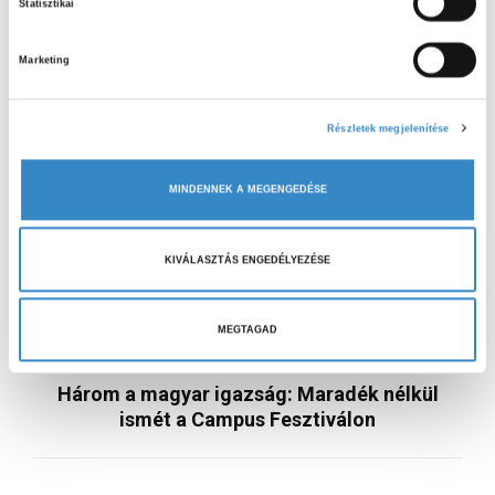
Statisztikai
j
á
Marketing
r
u
l
Részletek megjelenítése
á
s
MINDENNEK A MEGENGEDÉSE
k
i
ELŐZŐ CIKK
v
KIVÁLASZTÁS ENGEDÉLYEZÉSE
Az európai fiatalokat nem izgatja, ha
á
ételmérgezést kapnak
l
a
MEGTAGAD
s
KÖVETKEZŐ CIKK
z
Három a magyar igazság: Maradék nélkül
t
ismét a Campus Fesztiválon
á
s
a