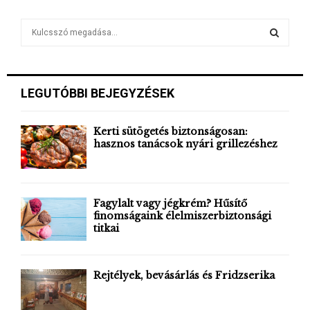
S
e
a
S
r
c
E
LEGUTÓBBI BEJEGYZÉSEK
h
f
A
o
Kerti sütögetés biztonságosan:
r
hasznos tanácsok nyári grillezéshez
R
:
C
H
Fagylalt vagy jégkrém? Hűsítő
finomságaink élelmiszerbiztonsági
titkai
Rejtélyek, bevásárlás és Fridzserika