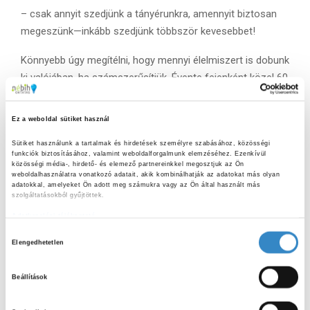
– csak annyit szedjünk a tányérunkra, amennyit biztosan
megeszünk—inkább szedjünk többször kevesebbet!
Könnyebb úgy megítélni, hogy mennyi élelmiszert is dobunk
ki valójában, ha számszerűsítjük. Évente fejenként közel 60
ezer forint összeget tudnánk megspórolni, ha jobban
odafigyelnénk. Nem volt hiány az ötletekben, hogy ki-mire
Ez a weboldal sütiket használ
költené ezt az összeget: „horgászásra, játékokra” és
Sütiket használunk a tartalmak és hirdetések személyre szabásához, közösségi 
persze „csajozásra” is.
funkciók biztosításához, valamint weboldalforgalmunk elemzéséhez. Ezenkívül 
közösségi média-, hirdető- és elemező partnereinkkel megosztjuk az Ön 
Első lépésként jó ötlet lehet, ha elkezdjük figyelni és felírni
weboldalhasználatra vonatkozó adatait, akik kombinálhatják az adatokat más olyan 
adatokkal, amelyeket Ön adott meg számukra vagy az Ön által használt más 
a keletkező háztartási élelmiszerhulladékokat, hiszen
szolgáltatásokból gyűjtöttek.
megismerhetjük, hogy az otthonunkban mit dobunk ki a
Adatkezelési tájékoztató
legtöbbször, ezáltal tudni fogjuk, mire ügyeljünk még
H
jobban a későbbiekben.
Elengedhetetlen
o
z
Köszönjük a meghívást!
Beállítások
z
á