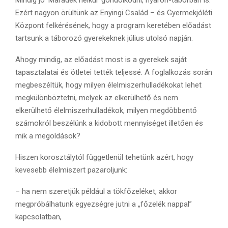
Ezért nagyon örültünk az Enyingi Család – és Gyermekjóléti
Központ felkérésének, hogy a program keretében előadást
tartsunk a táborozó gyerekeknek július utolsó napján.
Ahogy mindig, az előadást most is a gyerekek saját
tapasztalatai és ötletei tették teljessé. A foglalkozás során
megbeszéltük, hogy milyen élelmiszerhulladékokat lehet
megkülönböztetni, melyek az elkerülhető és nem
elkerülhető élelmiszerhulladékok, milyen megdöbbentő
számokról beszélünk a kidobott mennyiséget illetően és
mik a megoldások?
Hiszen korosztálytól függetlenül tehetünk azért, hogy
kevesebb élelmiszert pazaroljunk:
– ha nem szeretjük például a tökfőzeléket, akkor
megpróbálhatunk egyezségre jutni a „főzelék nappal”
kapcsolatban,