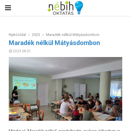
PRIMARY
MENU
Nyitóoldal
2023
Maradék nélkül Mátyásdombon
Maradék nélkül Mátyásdombon
2023.08.01.
Mindig jó ’Maradék nélkül’ gondolkodni, nyáron-táborban is.