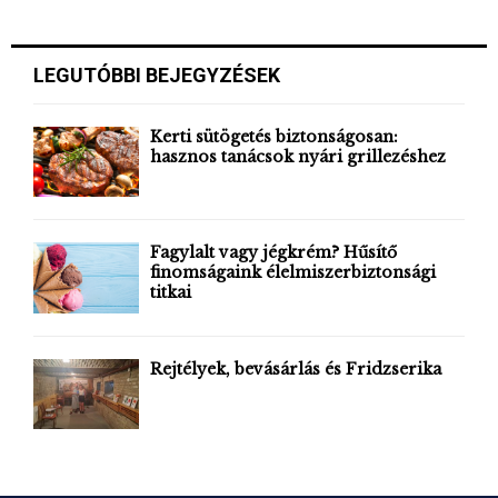
a
S
r
c
E
LEGUTÓBBI BEJEGYZÉSEK
h
f
A
o
Kerti sütögetés biztonságosan:
r
hasznos tanácsok nyári grillezéshez
R
:
C
H
Fagylalt vagy jégkrém? Hűsítő
finomságaink élelmiszerbiztonsági
titkai
Rejtélyek, bevásárlás és Fridzserika