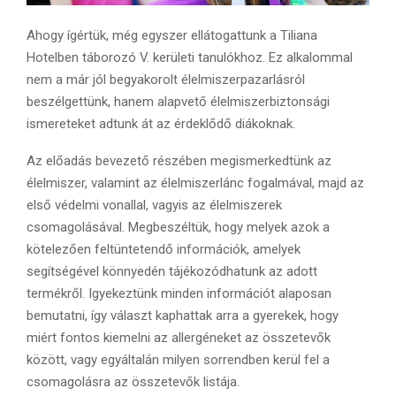
Ahogy ígértük, még egyszer ellátogattunk a Tiliana
Hotelben táborozó V. kerületi tanulókhoz. Ez alkalommal
nem a már jól begyakorolt élelmiszerpazarlásról
beszélgettünk, hanem alapvető élelmiszerbiztonsági
ismereteket adtunk át az érdeklődő diákoknak.
Az előadás bevezető részében megismerkedtünk az
élelmiszer, valamint az élelmiszerlánc fogalmával, majd az
első védelmi vonallal, vagyis az élelmiszerek
csomagolásával. Megbeszéltük, hogy melyek azok a
kötelezően feltüntetendő információk, amelyek
segítségével könnyedén tájékozódhatunk az adott
termékről. Igyekeztünk minden információt alaposan
bemutatni, így választ kaphattak arra a gyerekek, hogy
miért fontos kiemelni az allergéneket az összetevők
között, vagy egyáltalán milyen sorrendben kerül fel a
csomagolásra az összetevők listája.