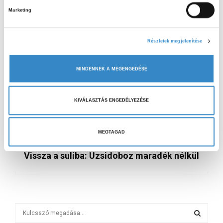
Marketing
r
Köszönjük a meghívást!
u
l
Részletek megjelenítése
á
s
MINDENNEK A MEGENGEDÉSE
k
i
ELŐZŐ CIKK
v
Háromszoros „Helló Táborlakók!”
KIVÁLASZTÁS ENGEDÉLYEZÉSE
á
Kecskeméten
l
a
MEGTAGAD
KÖVETKEZŐ CIKK
s
Vissza a suliba: Uzsidoboz maradék nélkül
z
t
á
s
a
S
e