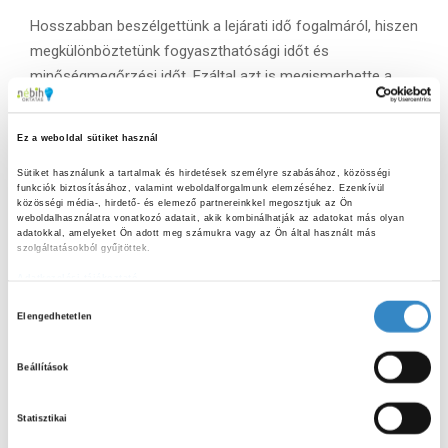
Hosszabban beszélgettünk a lejárati idő fogalmáról, hiszen
megkülönböztetünk fogyaszthatósági időt és
minőségmegőrzési időt. Ezáltal azt is megismerhette a
lelkes csapat, hogy a fogyaszthatósági idő lejárta után
nem fogyasztható biztonsággal az adott élelmiszer, míg a
Ez a weboldal sütiket használ
minőségmegőrzési idő lejárta után még adhatunk esélyt az
élelmiszereknek, amennyiben bontatlan, sérülésmentes
Sütiket használunk a tartalmak és hirdetések személyre szabásához, közösségi 
funkciók biztosításához, valamint weboldalforgalmunk elemzéséhez. Ezenkívül 
csomagolásban, megfelelő körülmények között tároltuk
közösségi média-, hirdető- és elemező partnereinkkel megosztjuk az Ön 
weboldalhasználatra vonatkozó adatait, akik kombinálhatják az adatokat más olyan 
azokat.
adatokkal, amelyeket Ön adott meg számukra vagy az Ön által használt más 
szolgáltatásokból gyűjtöttek.
A későbbiekben képzeletben a konyhánkba utaztunk,
Adatkezelési tájékoztató
hiszen a bevásárlás utáni teendőket (kézmosás, helyes
H
pakolási sorrend vásárlás után), illetve a hűtőszekrény
Elengedhetetlen
o
megfelelő hőmérséklet tartományát veséztük ki. És ha már
z
a konyhában voltunk, bemutattunk olyan
Beállítások
z
élelmiszerbiztonsági jótanácsokat, amelyek betartásával
á
könnyedén elkerülhetők az élelmiszer-eredetű
Statisztikai
j
megbetegedések otthonunkban.
á