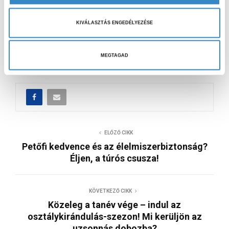
Bővebben a Fenntarthatósági Témahétről:
i
v
https://www.fenntarthatosagi.temahet.hu/
KIVÁLASZTÁS ENGEDÉLYEZÉSE
á
l
ÉLELMISZERBIZTONSÁG
FOGLALKOZÁS
GYEREKEK
a
MEGTAGAD
MARADÉK NÉLKÜL
ODAFIGYELÉS
ÓRATARTÁS
s
z
t
á
s
a
ELŐZŐ CIKK
Petőfi kedvence és az élelmiszerbiztonság?
Éljen, a túrós csusza!
KÖVETKEZŐ CIKK
Közeleg a tanév vége – indul az
osztálykirándulás-szezon! Mi kerüljön az
uzsonnás dobozba?