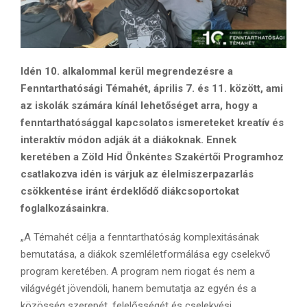
Idén 10. alkalommal kerül megrendezésre a
Fenntarthatósági Témahét, április 7. és 11. között, ami
az iskolák számára kínál lehetőséget arra, hogy a
fenntarthatósággal kapcsolatos ismereteket kreatív és
interaktív módon adják át a diákoknak. Ennek
keretében a Zöld Híd Önkéntes Szakértői Programhoz
csatlakozva idén is várjuk az élelmiszerpazarlás
csökkentése iránt érdeklődő diákcsoportokat
foglalkozásainkra.
„A Témahét célja a fenntarthatóság komplexitásának
bemutatása, a diákok szemléletformálása egy cselekvő
program keretében. A program nem riogat és nem a
világvégét jövendöli, hanem bemutatja az egyén és a
közösség szerepét, felelősségét és cselekvési