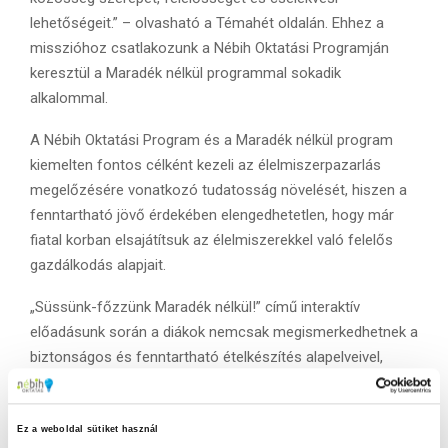
lehetőségeit.” – olvasható a Témahét oldalán. Ehhez a
misszióhoz csatlakozunk a Nébih Oktatási Programján
keresztül a Maradék nélkül programmal sokadik
alkalommal.
A Nébih Oktatási Program és a Maradék nélkül program
kiemelten fontos célként kezeli az élelmiszerpazarlás
megelőzésére vonatkozó tudatosság növelését, hiszen a
fenntartható jövő érdekében elengedhetetlen, hogy már
fiatal korban elsajátítsuk az élelmiszerekkel való felelős
gazdálkodás alapjait.
„Süssünk-főzzünk Maradék nélkül!” című interaktív
előadásunk során a diákok nemcsak megismerkedhetnek a
biztonságos és fenntartható ételkészítés alapelveivel,
hanem gyakorlati tippeket is kapnak arra, hogyan
csökkenthetik a pazarlást a mindennapokban. Az előadás
során bemutatjuk az élelmiszerbiztonsági alapelveket, a
Ez a weboldal sütiket használ