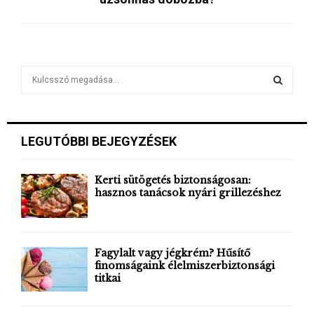
S
e
a
S
r
c
E
LEGUTÓBBI BEJEGYZÉSEK
h
f
A
o
Kerti sütögetés biztonságosan:
r
hasznos tanácsok nyári grillezéshez
R
:
C
H
Fagylalt vagy jégkrém? Hűsítő
finomságaink élelmiszerbiztonsági
titkai