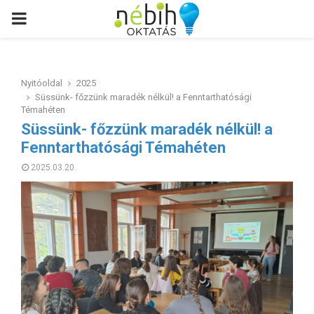
PRIMARY
MENU
Nyitóoldal
2025
Süssünk- főzzünk maradék nélkül! a Fenntarthatósági
Témahéten
Süssünk- főzzünk maradék nélkül! a
Fenntarthatósági Témahéten
2025.03.20.