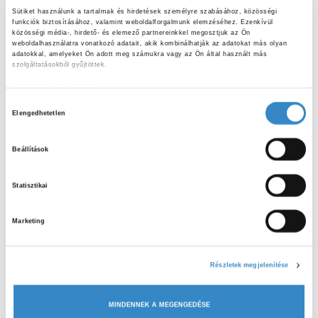
helyes tárolási és felhasználási módszereket, valamint
Sütiket használunk a tartalmak és hirdetések személyre szabásához, közösségi 
olyan kreatív megoldásokat, amelyekkel a maradékokból is
funkciók biztosításához, valamint weboldalforgalmunk elemzéséhez. Ezenkívül 
közösségi média-, hirdető- és elemező partnereinkkel megosztjuk az Ön 
ízletes és tápláló ételek készíthetők.
weboldalhasználatra vonatkozó adatait, akik kombinálhatják az adatokat más olyan 
adatokkal, amelyeket Ön adott meg számukra vagy az Ön által használt más 
szolgáltatásokból gyűjtöttek.
Célunk, hogy a résztvevők tudatosabb döntéseket
Adatkezelési tájékoztató
hozzanak az élelmiszerekkel kapcsolatban, ezáltal
H
csökkentve a kidobott ételek mennyiségét és hozzájárulva
Elengedhetetlen
o
egy fenntarthatóbb életmód kialakításához. A bemutatott
z
praktikák könnyen alkalmazhatók az otthoni konyhában is,
Beállítások
z
így a gyerekek már most aktívan hozzájárulhatnak a
á
pazarlás mérsékléséhez – mindezt játékos és élvezetes
Statisztikai
j
formában!
á
Marketing
r
Zöld Híd Önkéntes Szakértői programon keresztül
u
jelentkezhetnek óráinkra az érdeklődő csoportok
Iskolán
l
kívüli programként
a következő linken keresztül:
Részletek megjelenítése
á
https://www.fenntarthatosagi.temahet.hu/helyszini-
s
latogatasok
MINDENNEK A MEGENGEDÉSE
k