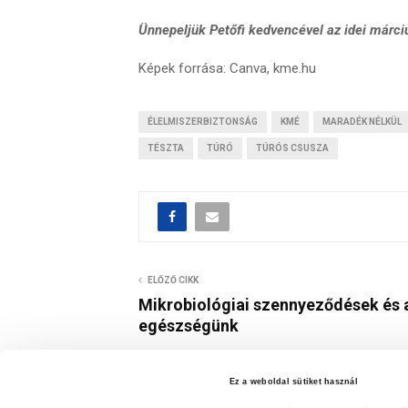
Ünnepeljük Petőfi kedvencével az idei márciu
Képek forrása: Canva, kme.hu
ÉLELMISZERBIZTONSÁG
KMÉ
MARADÉK NÉLKÜL
TÉSZTA
TÚRÓ
TÚRÓS CSUSZA
ELŐZŐ CIKK
Mikrobiológiai szennyeződések és 
egészségünk
Ez a weboldal sütiket használ