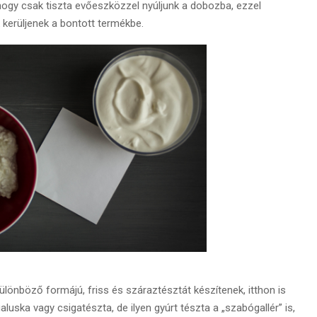
, hogy csak tiszta evőeszközzel nyúljunk a dobozba, ezzel
 kerüljenek a bontott termékbe.
ülönböző formájú, friss és száraztésztát készítenek, itthon is
luska vagy csigatészta, de ilyen gyúrt tészta a „szabógallér” is,