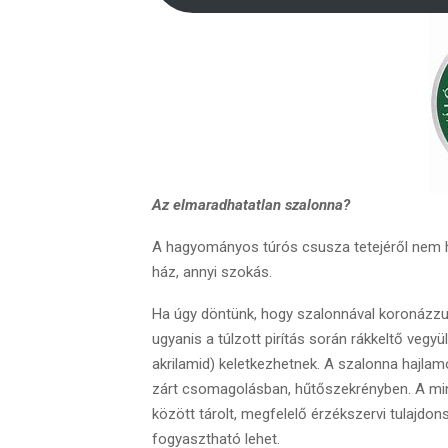
Az elmaradhatatlan szalonna?
A hagyományos túrós csusza tetejéről nem 
ház, annyi szokás.
Ha úgy döntünk, hogy szalonnával koronázzuk 
ugyanis a túlzott pirítás során rákkeltő vegy
akrilamid) keletkezhetnek. A szalonna hajlam
zárt csomagolásban, hűtőszekrényben. A min
között tárolt, megfelelő érzékszervi tulajdo
fogyasztható lehet.