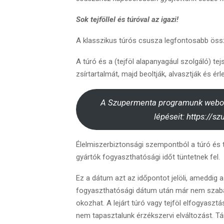
Sok tejföllel és túróval az igazi!
A klasszikus túrós csusza legfontosabb össze
A túró és a (tejföl alapanyagául szolgáló) tejs
zsírtartalmát, majd beoltják, alvasztják és érlel
A Szupermenta programunk webolda
lépéseit: https://s
Élelmiszerbiztonsági szempontból a túró és 
gyártók fogyaszthatósági időt tüntetnek fel.
Ez a dátum azt az időpontot jelöli, ameddig 
fogyaszthatósági dátum után már nem szabad
okozhat. A lejárt túró vagy tejföl elfogyasz
nem tapasztalunk érzékszervi elváltozást. Tá