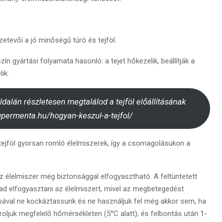
tevői a jó minőségű túró és tejföl.
zín gyártási folyamata hasonló: a tejet hőkezelik, beállítják a
ik.
lán részletesen megtalálod a tejföl előállításának
zupermenta.hu/hogyan-keszul-a-tejfol/
tejföl gyorsan romló élelmiszerek, így a csomagolásukon a
az élelmiszer még biztonsággal elfogyasztható. A feltüntetett
 elfogyasztani az élelmiszert, mivel az megbetegedést
tásával ne kockáztassunk és ne használjuk fel még akkor sem, ha
roljuk megfelelő hőmérsékleten (5°C alatt), és felbontás után 1-