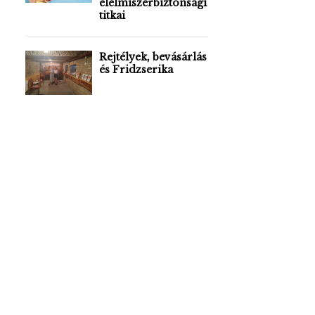
élelmiszerbiztonsági
titkai
Rejtélyek, bevásárlás
és Fridzserika