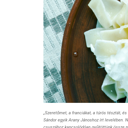
„Szeretőmet, a franciákat, a túrós tésztát, és
Sándor egyik Arany Jánoshoz írt levelében. 
csuszához kapcsolódóan gyűjtöttünk össze n