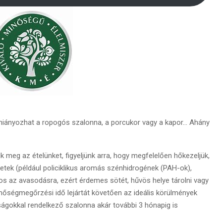
hiányozhat a ropogós szalonna, a porcukor vagy a kapor… Ahány
meg az ételünket, figyeljünk arra, hogy megfelelően hőkezeljük,
ületek (például policiklikus aromás szénhidrogének (PAH-ok),
os az avasodásra, ezért érdemes sötét, hűvös helye tárolni vagy
őségmegőrzési idő lejártát követően az ideális körülmények
nságokkal rendelkező szalonna akár további 3 hónapig is