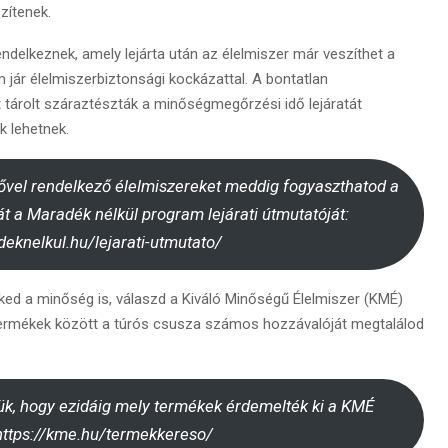
zítenek.
delkeznek, amely lejárta után az élelmiszer már veszíthet a
jár élelmiszerbiztonsági kockázattal. A bontatlan
tárolt száraztészták a minőségmegőrzési idő lejáratát
k lehetnek.
ővel rendelkező élelmiszereket meddig fogyaszthatod a
t a Maradék nélkül program lejárati útmutatóját:
deknelkul.hu/lejarati-utmutato/
ked a minőség is, válaszd a Kiváló Minőségű Élelmiszer (KMÉ)
 termékek között a túrós csusza számos hozzávalóját megtalálod
k, hogy ezidáig mely termékek érdemelték ki a KMÉ
https://kme.hu/termekkereso/