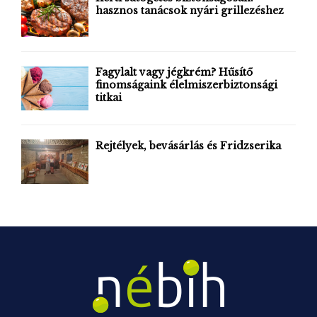
r
hasznos tanácsok nyári grillezéshez
R
:
C
H
Fagylalt vagy jégkrém? Hűsítő
finomságaink élelmiszerbiztonsági
titkai
Rejtélyek, bevásárlás és Fridzserika