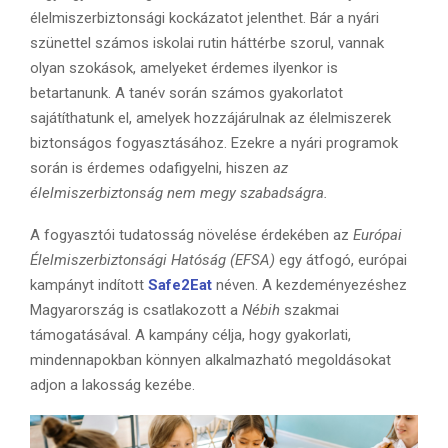
élelmiszerbiztonsági kockázatot jelenthet. Bár a nyári
szünettel számos iskolai rutin háttérbe szorul, vannak
olyan szokások, amelyeket érdemes ilyenkor is
betartanunk. A tanév során számos gyakorlatot
sajátíthatunk el, amelyek hozzájárulnak az élelmiszerek
biztonságos fogyasztásához. Ezekre a nyári programok
során is érdemes odafigyelni, hiszen
az
élelmiszerbiztonság nem megy szabadságra.
A fogyasztói tudatosság növelése érdekében az
Európai
Élelmiszerbiztonsági Hatóság (EFSA)
egy átfogó, európai
kampányt indított
Safe2Eat
néven. A kezdeményezéshez
Magyarország is csatlakozott a
Nébih
szakmai
támogatásával. A kampány célja, hogy gyakorlati,
mindennapokban könnyen alkalmazható megoldásokat
adjon a lakosság kezébe.