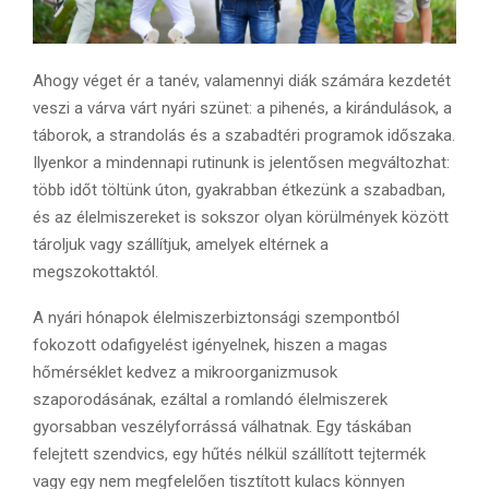
Ahogy véget ér a tanév, valamennyi diák számára kezdetét
veszi a várva várt nyári szünet: a pihenés, a kirándulások, a
táborok, a strandolás és a szabadtéri programok időszaka.
Ilyenkor a mindennapi rutinunk is jelentősen megváltozhat:
több időt töltünk úton, gyakrabban étkezünk a szabadban,
és az élelmiszereket is sokszor olyan körülmények között
tároljuk vagy szállítjuk, amelyek eltérnek a
megszokottaktól.
A nyári hónapok élelmiszerbiztonsági szempontból
fokozott odafigyelést igényelnek, hiszen a magas
hőmérséklet kedvez a mikroorganizmusok
szaporodásának, ezáltal a romlandó élelmiszerek
gyorsabban veszélyforrássá válhatnak. Egy táskában
felejtett szendvics, egy hűtés nélkül szállított tejtermék
vagy egy nem megfelelően tisztított kulacs könnyen