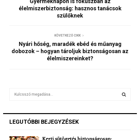
Gyermeknapon is fókuszban az
élelmiszerbiztonság: hasznos tanácsok
szülőknek
KÖVETKEZŐ CIKK
Nyári hőség, maradék ebéd és műanyag
dobozok – hogyan tároljuk biztonságosan az
élelmiszereinket?
S
e
a
S
r
c
E
LEGUTÓBBI BEJEGYZÉSEK
h
f
A
o
Kerti sütögetés biztonságosan: