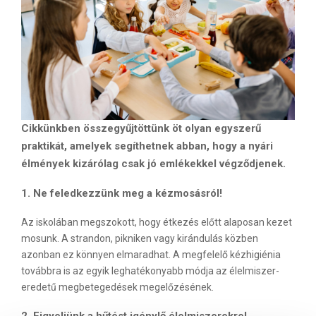
Cikkünkben összegyűjtöttünk öt olyan egyszerű
praktikát, amelyek segíthetnek abban, hogy a nyári
élmények kizárólag csak jó emlékekkel végződjenek.
1. Ne feledkezzünk meg a kézmosásról!
Az iskolában megszokott, hogy étkezés előtt alaposan kezet
mosunk. A strandon, pikniken vagy kirándulás közben
azonban ez könnyen elmaradhat. A megfelelő kézhigiénia
továbbra is az egyik leghatékonyabb módja az élelmiszer-
eredetű megbetegedések megelőzésének.