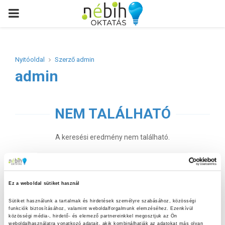
PRIMARY
MENU
Nyitóoldal
Szerző
admin
admin
NEM TALÁLHATÓ
A keresési eredmény nem található.
Search
for:
SEARCH
Ez a weboldal sütiket használ
Sütiket használunk a tartalmak és hirdetések személyre szabásához, közösségi 
funkciók biztosításához, valamint weboldalforgalmunk elemzéséhez. Ezenkívül 
S
közösségi média-, hirdető- és elemező partnereinkkel megosztjuk az Ön 
e
weboldalhasználatra vonatkozó adatait, akik kombinálhatják az adatokat más olyan 