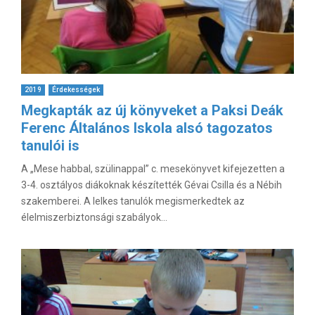
2019
Érdekességek
Megkapták az új könyveket a Paksi Deák
Ferenc Általános Iskola alsó tagozatos
tanulói is
A „Mese habbal, szülinappal” c. mesekönyvet kifejezetten a
3-4. osztályos diákoknak készítették Gévai Csilla és a Nébih
szakemberei. A lelkes tanulók megismerkedtek az
élelmiszerbiztonsági szabályok...