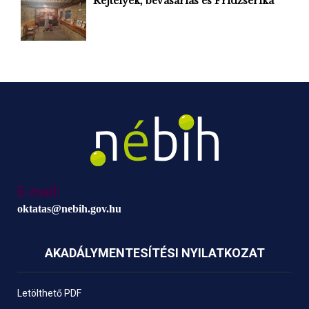
Rejtélyek, bevásárlás és Fridzserika
E-mail:
oktatas@nebih.gov.hu
AKADÁLYMENTESÍTÉSI NYILATKOZAT
Letölthető PDF