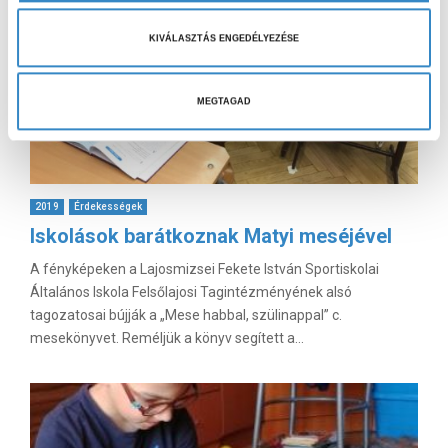
i
v
KIVÁLASZTÁS ENGEDÉLYEZÉSE
á
l
a
MEGTAGAD
s
z
t
á
2019
Érdekességek
s
Iskolások barátkoznak Matyi meséjével
a
A fényképeken a Lajosmizsei Fekete István Sportiskolai
Általános Iskola Felsőlajosi Tagintézményének alsó
tagozatosai bújják a „Mese habbal, szülinappal” c.
mesekönyvet. Reméljük a könyv segített a...