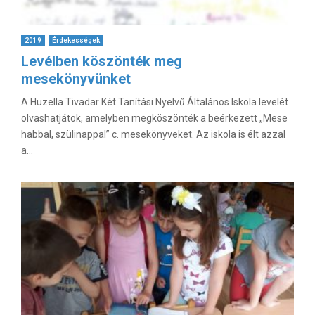
2019
Érdekességek
Levélben köszönték meg
mesekönyvünket
A Huzella Tivadar Két Tanítási Nyelvű Általános Iskola levelét
olvashatjátok, amelyben megköszönték a beérkezett „Mese
habbal, szülinappal” c. mesekönyveket. Az iskola is élt azzal
a...