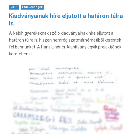
2019
Érdekességek
Kiadványainak híre eljutott a határon túlra
is
A Nébih gyerekeknek szóló kiadványainak híre eljutott a
határon túlra is, hiszen nemrég szatmárnémetiből kerestek
fel bennünket. A Hans Lindner Alapítvány egyik projektjének
keretében a...