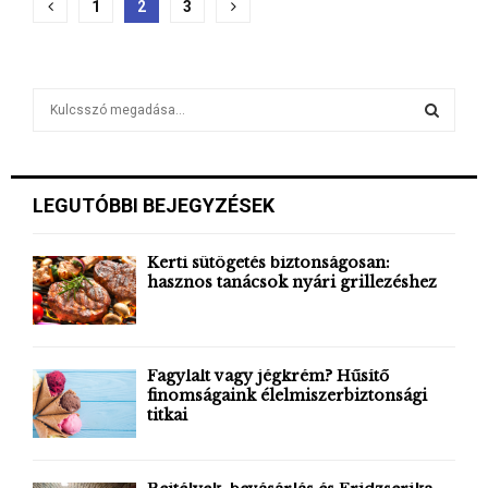
Bejegyzések
1
2
3
lapozása
S
e
a
S
r
c
E
LEGUTÓBBI BEJEGYZÉSEK
h
f
A
o
Kerti sütögetés biztonságosan:
hasznos tanácsok nyári grillezéshez
r
R
:
C
H
Fagylalt vagy jégkrém? Hűsítő
finomságaink élelmiszerbiztonsági
titkai