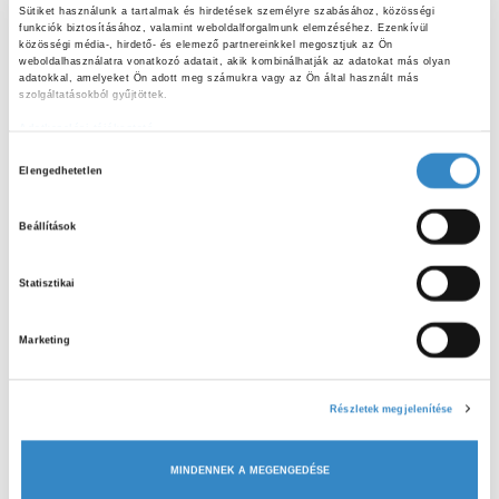
Sütiket használunk a tartalmak és hirdetések személyre szabásához, közösségi 
funkciók biztosításához, valamint weboldalforgalmunk elemzéséhez. Ezenkívül 
közösségi média-, hirdető- és elemező partnereinkkel megosztjuk az Ön 
weboldalhasználatra vonatkozó adatait, akik kombinálhatják az adatokat más olyan 
adatokkal, amelyeket Ön adott meg számukra vagy az Ön által használt más 
szolgáltatásokból gyűjtöttek.
Adatkezelési tájékoztató
H
Elengedhetetlen
o
z
2019
Érdekességek
Beállítások
z
Képregény készült Matyi történetéből
á
Statisztikai
Az Újpesti Bajza József Általános Iskola harmadik
j
osztályosai igazán kitettek magukért, hiszen nemcsak
á
elolvasták a „Mese habbal, szülinappal” című mesekönyvet,
Marketing
r
hanem el is játszottak belőle...
u
l
Részletek megjelenítése
á
s
MINDENNEK A MEGENGEDÉSE
k