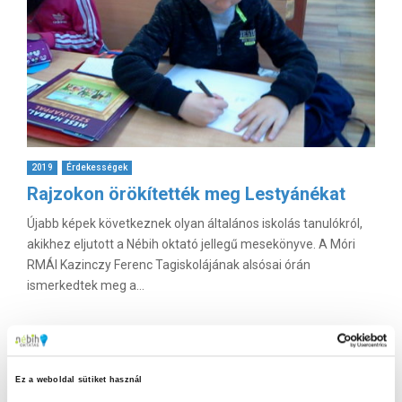
2019
Érdekességek
Rajzokon örökítették meg Lestyánékat
Újabb képek következnek olyan általános iskolás tanulókról,
akikhez eljutott a Nébih oktató jellegű mesekönyve. A Móri
RMÁI Kazinczy Ferenc Tagiskolájának alsósai órán
ismerkedtek meg a...
Ez a weboldal sütiket használ