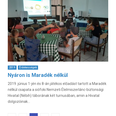
2019
Érdekességek
Nyáron is Maradék nélkül
2019. június 1-jén és 8-án játékos előadást tartott a Maradék
nélkül csapata a siófoki Nemzeti Élelmiszerlánc-biztonsági
Hivatal (Nébih) táborának két turnusában, amin a Hivatal
dolgozóinak...