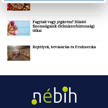
hasznos tanácsok nyári grillezéshez
r
R
z
:
t
C
á
H
Fagylalt vagy jégkrém? Hűsítő
s
finomságaink élelmiszerbiztonsági
a
titkai
Rejtélyek, bevásárlás és Fridzserika