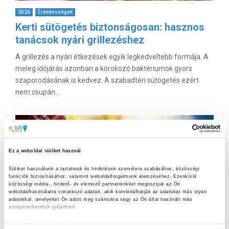
2026
Érdekességek
Kerti sütögetés biztonságosan: hasznos
tanácsok nyári grillezéshez
A grillezés a nyári étkezések egyik legkedveltebb formája. A
meleg időjárás azonban a kórokozó baktériumok gyors
szaporodásának is kedvez. A szabadtéri sütögetés ezért
nem csupán...
Ez a weboldal sütiket használ
Sütiket használunk a tartalmak és hirdetések személyre szabásához, közösségi 
funkciók biztosításához, valamint weboldalforgalmunk elemzéséhez. Ezenkívül 
közösségi média-, hirdető- és elemező partnereinkkel megosztjuk az Ön 
weboldalhasználatra vonatkozó adatait, akik kombinálhatják az adatokat más olyan 
adatokkal, amelyeket Ön adott meg számukra vagy az Ön által használt más 
szolgáltatásokból gyűjtöttek.
Adatkezelési tájékoztató