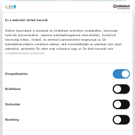
2026
Érdekességek
Biztonságosan a kamrába! Hasznos
Ez a weboldal sütiket használ
tanácsok házi szörpkészítéshez
Sütiket használunk a tartalmak és hirdetések személyre szabásához, közösségi 
A nyári hónapok beköszöntével egyre többen készítenek
funkciók biztosításához, valamint weboldalforgalmunk elemzéséhez. Ezenkívül 
különféle gyümölcs- és virágszörpöket. A szezonális
közösségi média-, hirdető- és elemező partnereinkkel megosztjuk az Ön 
weboldalhasználatra vonatkozó adatait, akik kombinálhatják az adatokat más olyan 
alapanyagok (málna, eper, bodza) felhasználásával előállított
adatokkal, amelyeket Ön adott meg számukra vagy az Ön által használt más 
szörpök népszerűsége évről évre növekszik, azonban...
szolgáltatásokból gyűjtöttek.
Adatkezelési tájékoztató
H
Elengedhetetlen
o
S
z
e
Beállítások
z
a
S
á
r
Statisztikai
j
c
E
LEGUTÓBBI BEJEGYZÉSEK
á
h
Marketing
f
r
A
o
Kerti sütögetés biztonságosan:
u
hasznos tanácsok nyári grillezéshez
r
R
l