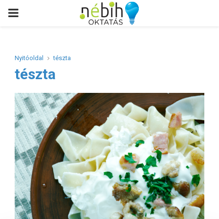
PRIMARY
MENU
Nyitóoldal
tészta
tészta