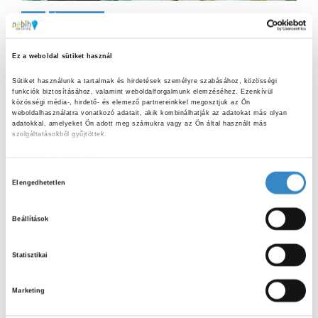
2025
Érdekességek
Petőfi kedvence és az
élelmiszerbiztonság? Éljen, a túrós
Ez a weboldal sütiket használ
csusza!
Sütiket használunk a tartalmak és hirdetések személyre szabásához, közösségi 
funkciók biztosításához, valamint weboldalforgalmunk elemzéséhez. Ezenkívül 
„Szeretőmet, a franciákat, a túrós tésztát, és a rónaságot
közösségi média-, hirdető- és elemező partnereinkkel megosztjuk az Ön 
fülem hallatára ne gyalázza senki.” – írta Petőfi Sándor egyik
weboldalhasználatra vonatkozó adatait, akik kombinálhatják az adatokat más olyan 
adatokkal, amelyeket Ön adott meg számukra vagy az Ön által használt más 
Arany Jánoshoz írt levelében. Nemzeti ünnepünk
szolgáltatásokból gyűjtöttek.
alkalmából...
Adatkezelési tájékoztató
H
Elengedhetetlen
o
z
S
Beállítások
z
e
a
á
S
Statisztikai
r
j
c
E
á
LEGUTÓBBI BEJEGYZÉSEK
h
Marketing
r
f
A
u
o