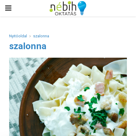
PRIMARY
MENU
Nyitóoldal
szalonna
szalonna