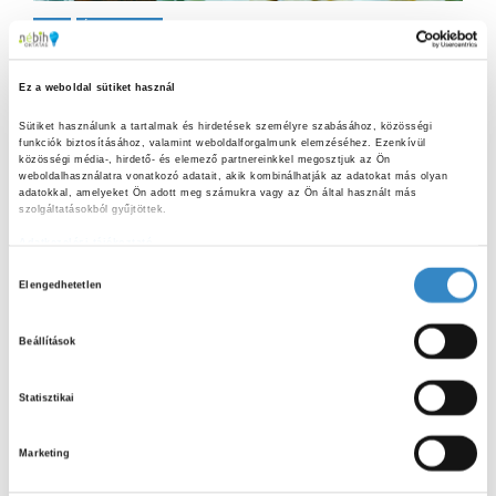
2025
Érdekességek
Petőfi kedvence és az
élelmiszerbiztonság? Éljen, a túrós
Ez a weboldal sütiket használ
csusza!
Sütiket használunk a tartalmak és hirdetések személyre szabásához, közösségi 
funkciók biztosításához, valamint weboldalforgalmunk elemzéséhez. Ezenkívül 
„Szeretőmet, a franciákat, a túrós tésztát, és a rónaságot
közösségi média-, hirdető- és elemező partnereinkkel megosztjuk az Ön 
fülem hallatára ne gyalázza senki.” – írta Petőfi Sándor egyik
weboldalhasználatra vonatkozó adatait, akik kombinálhatják az adatokat más olyan 
adatokkal, amelyeket Ön adott meg számukra vagy az Ön által használt más 
Arany Jánoshoz írt levelében. Nemzeti ünnepünk
szolgáltatásokból gyűjtöttek.
alkalmából...
Adatkezelési tájékoztató
H
Elengedhetetlen
o
z
S
Beállítások
z
e
a
á
S
Statisztikai
r
j
c
E
á
LEGUTÓBBI BEJEGYZÉSEK
h
Marketing
r
f
A
u
o