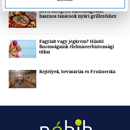
f
A
s
o
Kerti sütögetés biztonságosan:
z
hasznos tanácsok nyári grillezéshez
r
R
t
:
á
C
s
H
Fagylalt vagy jégkrém? Hűsítő
a
finomságaink élelmiszerbiztonsági
titkai
Rejtélyek, bevásárlás és Fridzserika