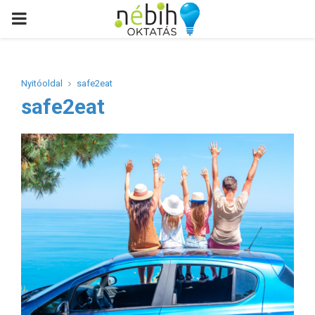
PRIMARY
MENU
Nyitóoldal
safe2eat
safe2eat